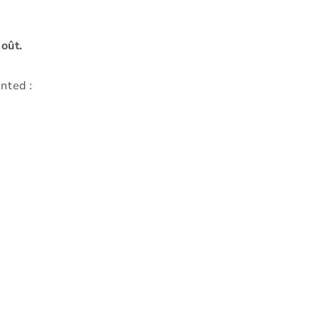
oût.
nted :